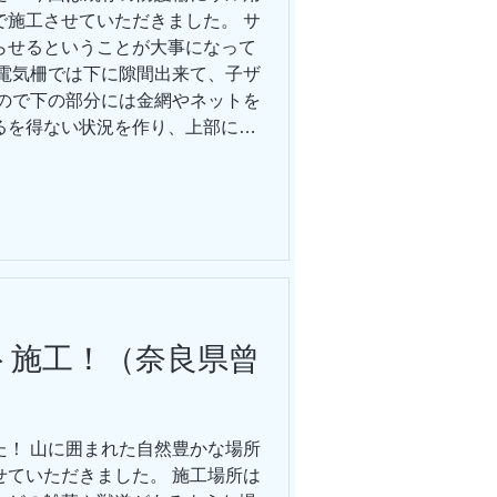
で施工させていただきました。 サ
らせるということが大事になって
の電気柵では下に隙間出来て、子ザ
なので下の部分には金網やネットを
るを得ない状況を作り、上部に設
ことが重要です。 既に設置されて
たため、支柱を電気柵用のものに
途中でブロック塀の基礎があり、
、作業員二名で約六時間で完了し
は獣害でお悩みの方へ、様々な施工
。 お気軽にご連絡ください。
ト施工！（奈良県曾
た！ 山に囲まれた自然豊かな場所
せていただきました。 施工場所は