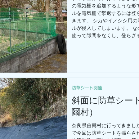
の電気柵を追加するような形
ルを電気柵で撃退するには登
きます。 シカやイノシシ用
ルが侵入してしまいます。 
使って隙間をなくし、登らざ
置された電気柵に触れさせる
いた金網はそのまま使用でき
交換して作業を進めました。
苦労する場面もありましたが
ました。 防獣バスターズで
をご提案させていただきます
防草シート関連
斜面に防草シー
爾村）
奈良県曾爾村に行ってきまし
で今回は防草シートを張らさ