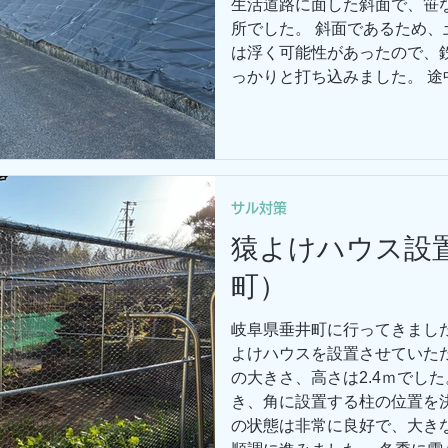
生活道路に面した斜面で、笹
所でした。 斜面であるため
は浮く可能性があったので、
っかりと打ち込みました。 
苦労しましたが、作業は二名
除草作業は毎年難しくなって
です。 防草シートをお考え
サル対策
猿よけハウス設
町）
岐阜県垂井町に行ってきまし
よけハウスを設置させていただ
の大きさ、高さは2.4ｍでし
き、角に設置する柱の位置を
の状態は非常に良好で、大き