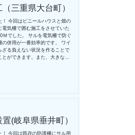
工（三重県大台町）
た！ 今回はビニールハウスと畑の
に電気柵で囲む施工をさせていた
0Ｍでした。 サルを電気柵で防ぐ
柵の併用が一番効率的です。 ワイ
らざる負えない状況を作ることで
ことができます。また、大きな木
確認することも大事です。 暖かく
てきて作物が荒らされる内容のご
獣害対策にお悩みの方はお気軽に
置(岐阜県垂井町）
た！ 今回は既存の防護柵にサル用