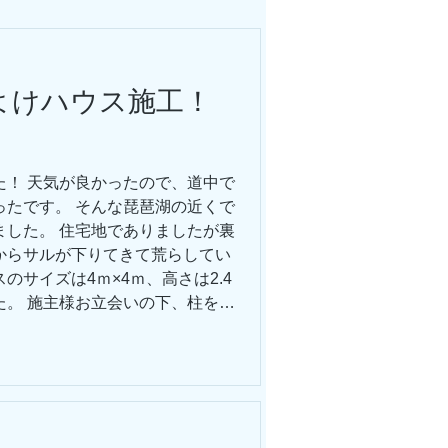
よけハウス施工！
）
た！ 天気が良かったので、道中で
ったです。 そんな琵琶湖の近くで
ました。 住宅地でありましたが裏
からサルが下りてきて荒らしてい
のサイズは4ｍ×4ｍ、高さは2.4
た。 施主様お立会いの下、柱を設
めました。 住宅地ということもあ
配しておりましたが作業は順調に
がある地域でしたので柱の下部に
いただきました。その後もスムー
完成しました。 猿の生息地も
ります。 獣害にお悩みの方はお気