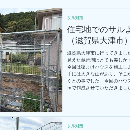
ールハウス関連
草刈り
防草シート関連
サル対策
住宅地でのサル
（滋賀県大津市
滋賀県大津市に行ってきまし
見えた琵琶湖はとても美しか
今回は猿よけハウスを施工し
手には大きな山があり、そこ
くとの事でした。今回のハウス
ｍで作成させていただきまし
置する場所を決めて作業を始
り、地中に瓦礫が多いかと心
進みました。雪が降る可能性
沈み込み防止の施工もさせて
ズに進み作業員二名で6時間で
サル対策
年々、大きく変わってきてお