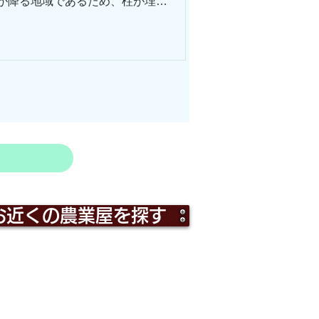
雪が降る地域であるため、柱が埋ま
いました。作業は作業員2名で約7
宅は住宅地に位置していましたが、
らしていくことがあったそうで
けることもなくなるでしょう。 こ
動物たちも活発になっていきま
うぞお気軽にご連絡ください。
お近くの農業屋を探す