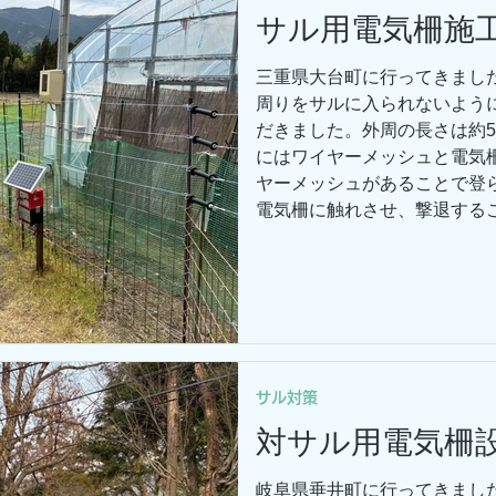
サル用電気柵施
軽にご連絡ください。
三重県大台町に行ってきまし
周りをサルに入られないよう
だきました。外周の長さは約5
にはワイヤーメッシュと電気
ヤーメッシュがあることで登
電気柵に触れさせ、撃退する
や家の屋根伝いに入らないか
なって動物たちも活発になっ
相談が増えてきております。
ご相談ください。
サル対策
対サル用電気柵設
岐阜県垂井町に行ってきまし