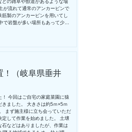
などの雑草や獣道があるような場
、土が流れて通常のアンカーピンで
鉄筋製のアンカーピンを用いてし
途中で岩盤が多い場所もあって少し
で約二日間で完了しました。 夏の
います。特に斜面ではさらに大変
の方はお気軽にご連絡ください。
置！（岐阜県垂井
た！ 今回はご自宅の家庭菜園に猿
きました。 大きさは約5ｍ×5ｍ
た。 まず施主様に立ち会っていただ
決定して作業を始めました。 土壌
な石などはありましたが、作業は