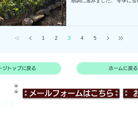
順調に進みました。 冬季に
る部分に沈下防止の施工も行
時間で完了しました。 ご自
シカやサルが堂々と訪れて荒
す。しかし、これで被害を受
れから暖かくなるとともに、
1
2
3
4
5
す。 被害にお困りの方はど
ージトップに戻る
ホームに戻る
メールフォームはこちら
こちら