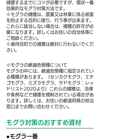
​捕獲するまでにコツが必要ですが、現状一番
効果的なモグラ対策方法です。
※モグラの捕獲は、農業又は林業に係る被害
を防止する目的に限り、行う事が出来ます。
これらに該当しない場合は、捕獲の許可が必
要になります。詳しくはお住いの自治体等に
ご相談ください。
※虐待目的での捕獲は絶対に行わないでくだ
さい。
※モグラの絶滅危惧種について
モグラの中には、絶滅危惧種に指定されてい
る種類があります。（センカクモグラ、エチ
ゴモグラ、ミズラモグラ、サドモグラ：レッ
ドリスト2020より）これらの捕獲は、法律
や条例などで捕獲を規制されている場合があ
ります。詳しくは、お住いの都道府県の担当
窓口までお問い合わせください。
モグラ対策のおすすめ資材
●モグラ一番