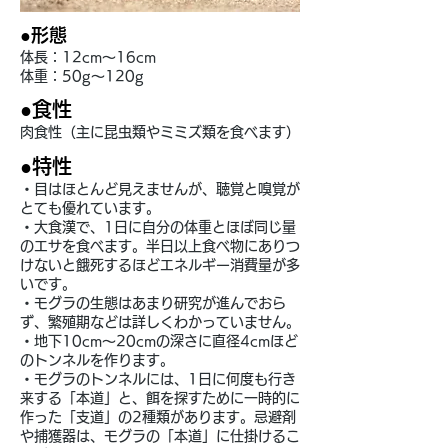
●形態
体長：12cm～16cm
体重：50g～120g
●食性
肉食性（主に昆虫類やミミズ類を食べます）
●特性
・目はほとんど見えませんが、聴覚と嗅覚が
とても優れています。
・大食漢で、1日に自分の体重とほぼ同じ量
のエサを食べます。半日以上食べ物にありつ
けないと餓死するほどエネルギー消費量が多
いです。
・モグラの生態はあまり研究が進んでおら
ず、繁殖期などは詳しくわかっていません。
・地下10cm～20cmの深さに直径4cmほど
のトンネルを作ります。
・モグラのトンネルには、1日に何度も行き
来する「本道」と、餌を探すために一時的に
作った「支道」の2種類があります。忌避剤
や捕獲器は、モグラの「本道」に仕掛けるこ