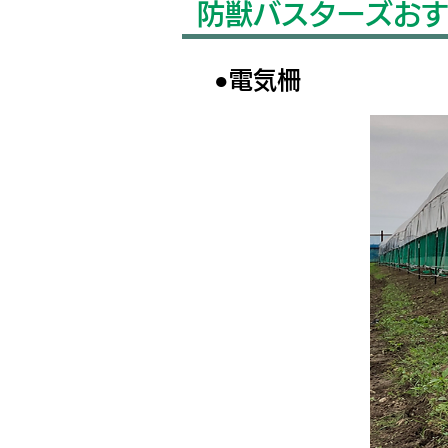
​防獣バスターズお
●電気柵