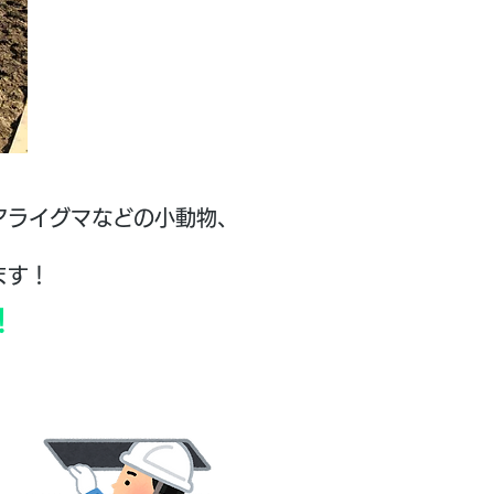
アライグマなどの小動物、
ます！
！