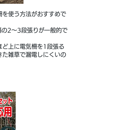
柵を使う方法がおすすめで
隔の2～3段張りが一般的で
ほど上に電気柵を1段張る
きた雑草で漏電しにくいの