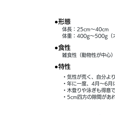
●形態
体長：25cm～40cm
体重：400g～500g（
●食性
雑食性（動物性が中心
●特性
・気性が荒く、自分よ
・年に一度、4月〜6月
・木登りや泳ぎも得意
・5cm四方の隙間があ