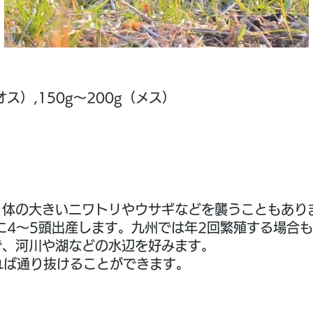
オス）,150g～200g（メス）
）
り体の大きいニワトリやウサギなどを襲うこともあり
に4〜5頭出産します。九州では年2回繁殖する場合
で、河川や湖などの水辺を好みます。
れば通り抜けることができます。