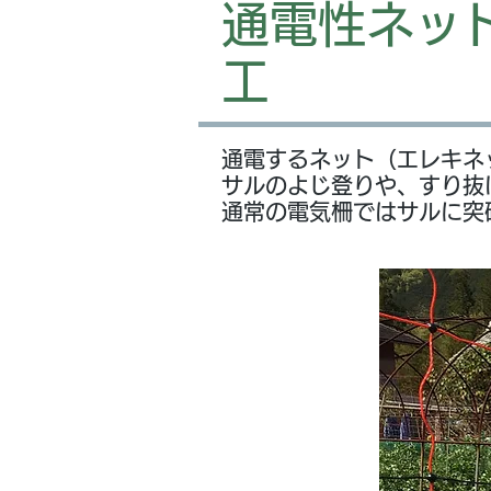
通電性ネッ
工
通電するネット（エレキネ
サルのよじ登りや、すり抜
​通常の電気柵ではサルに