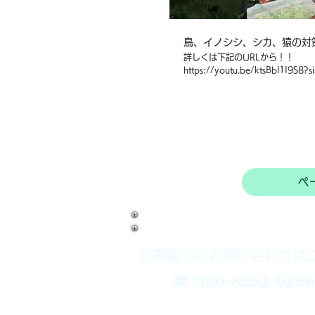
鳥、イノシシ、シカ、猿の対
詳しくは下記のURLから！！
https://youtu.be/ktsBbl1I9S8?si
MyaJbhk19Nqshu4 #農業屋 #防獣バスターズ #
イノシシ対策 #カラス対策 #農業 
県 #家庭菜園 #おすすめ #シカ対
ペ
お電話でのお問い合わせは
​☎:080-8653-6266