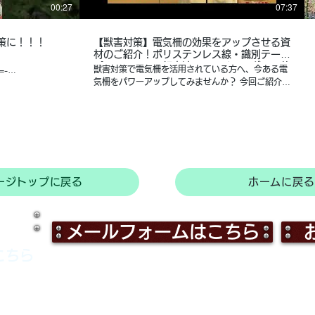
00:27
07:37
策に！！！
【獣害対策】電気柵の効果をアップさせる資
材のご紹介！ポリステンレス線・識別テー
プ・アラーム・超音波・マルチアングルの使
獣害対策で電気柵を活用されている方へ、今ある電
=-
い方【農業屋】
気柵をパワーアップしてみませんか？ 今回ご紹介し
た商品はこちら！ 使い方などご不明点があれば、ぜ
#おすすめ #三重
ひお近くの農業屋スタッフまで、お気軽にご相談く
策#サル対策
ださいね。 〇ポリステンレス線6線（3色）250m
巻 農業屋.COM
https://www.nogyoya.com/c/0000000223/00000
楽天
https://item.rakuten.co.jp/nogyoya/5927418/
ージトップに戻る
ホームに戻る
〇ポリステンレス線6線（3色）500m巻 農業
屋.COM
https://www.nogyoya.com/c/0000000223/00000
楽天
メールフォームはこちら
https://item.rakuten.co.jp/nogyoya/5927425/
〇識別テープ ピンク 農業屋.COM
こちら
http://www.nogyoya.com/fs/nogyoya/5929481
楽天
https://item.rakuten.co.jp/nogyoya/5929481/
〇識別テープ ブルー 農業屋.COM
http://www.nogyoya.com/fs/nogyoya/5929627