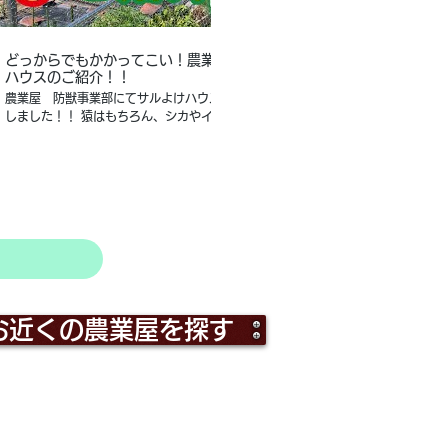
02:41
どっからでもかかってこい！農業屋サルよけ
【根気が大事】モ
ハウスのご紹介！！
#shorts
農業屋 防獣事業部にてサルよけハウスを設置いた
本編はこちらから
しました！！ 猿はもちろん、シカやイノシシの侵入
https://www.youtub
も防ぎます。 ↓↓↓↓↓↓お問い合わせ、ご相談は
v=bFKGLjJhmaM&t=2s 動画でご紹介
こちら↓↓↓↓↓↓ https://www.boju-
は、全国の農業屋、も
busters.com/ ＃サル対策＃シカ対策＃イノシシ対
「農業屋.com」にて販売中！ ・捕
策＃小動物対策＃カラス対策 ＃農業屋＃防獣バスタ
一番」の販売ページは
01232/0000000443/5927418
ーズ＃三重県
https://www.nogy
・農業屋 店舗一覧
https://nogyoya.jp/shop/ ご質問
げて欲しい内容があれ
くださいね！ チャン
01232/0000000443/5927425
す！ ★今回の動画を担当したスタッフ 農業屋 防
獣バスターズ 宮木 ●こんにちは、農業と家庭菜園の
お近くの農業屋を探す
専門店「農業屋」です
その他園芸資材などを
密着が強みのお店です
までご相談ください！
みましょう♪ スタッ
ちしております！
https://nogyoya