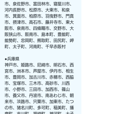
市、泉佐野市、富田林市、寝屋川市、
河内長野市、松原市、大東市、和泉
市、箕面市、柏原市、羽曳野市、門真
市、摂津市、高石市、藤井寺市、東大
阪市、泉南市、四條畷市、交野市、大
阪狭山市、阪南市、島本町、豊能町、
能勢町、忠岡町、熊取町、田尻町、岬
町、太子町、河南町、千早赤阪村
●兵庫県
神戸市、姫路市、尼崎市、明石市、西
宮市、洲本市、芦屋市、伊丹市、相生
市、豊岡市、加古川市、赤穂市、西脇
市、宝塚市、三木市、高砂市、川西
市、小野市、三田市、加西市、篠山
市、養父市、丹波市、南あわじ市、朝
来市、淡路市、宍粟市、加東市、たつ
の市、猪名川町、多可町、稲美町、播
磨町、市川町、福崎町、神河町、太子