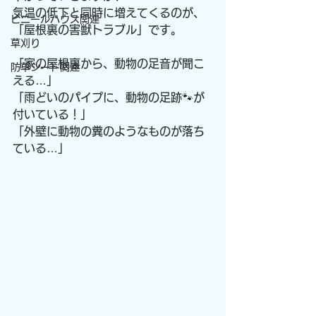
気温の低下と同時に増えてくるのが、
ビニールハウス関連
「屋根裏の害獣トラブル」です。
草刈り
「家の屋根裏から、動物の足音が聞こ
防草シート関連
える…」
「雨どいのパイプに、動物の足跡🐾が
付いている！」
「外壁に動物の糞のようなものが落ち
ている…」