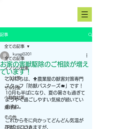
記事
全ての記事
kuragi0201
全ての記事
お家の害獣駆除のご相談が増え
イノシシ対策
ています！
シカ対策
こんにちは、🐥農業屋の獣害対策専門
スタッフ「防獣バスターズ🐗」です！
サル対策
10月も半ばになり、夏の暑さも過ぎて
小動物対策
ようやく過ごしやすい気候が続いてい
ますね。
鳥対策
その他
これから冬に向かってどんどん気温が
お役立ちコラム
下がっていきますが、