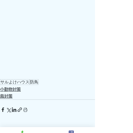
サルよけハウス
防鳥
小動物対策
鳥対策
すべて表示
関連記事