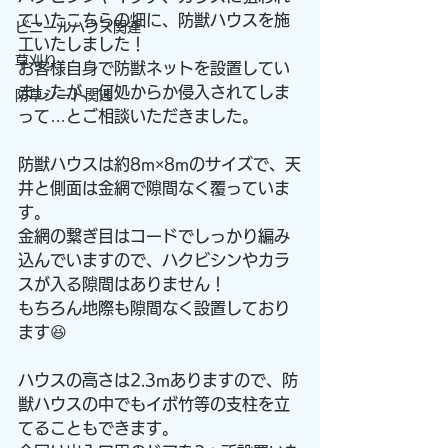
ていたこちらの畑に、防獣ハウスを施
ビニールハウス関連
工いたしました！
草刈り
お客様自身で防獣ネットを設置してい
ましたが、何処からか侵入されてしま
防草シート関連
って…とご相談いただきました。
防獣ハウスは約8m×8mのサイズで、天
井と側面は金網で隙間なく覆っていま
す。
金網の繋ぎ目はコードでしっかり編み
込んでいますので、ハクビシンやカラ
スが入る隙間はありません！
もちろん地際も隙間なく設置しており
ます😆
ハウスの高さは2.3mありますので、防
獣ハウスの中でもイボ竹等の支柱を立
てることもできます。