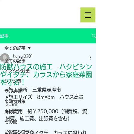
記事
全ての記事
kuragi0201
全ての記事
防獣ハウスの施工 ハクビシン
イノシシ対策
やイタチ、カラスから家庭菜園
を守る！
シカ対策
●施工場所　三重県志摩市
サル対策
●施工サイズ　8m×8m　ハウス高さ
小動物対策
2.3m
●総費用　約￥250,000（消費税、資
鳥対策
材費、施工費、出張費を含む）
その他
お役立ちコラム
ハクビシンやイタチ、カラスに狙われ