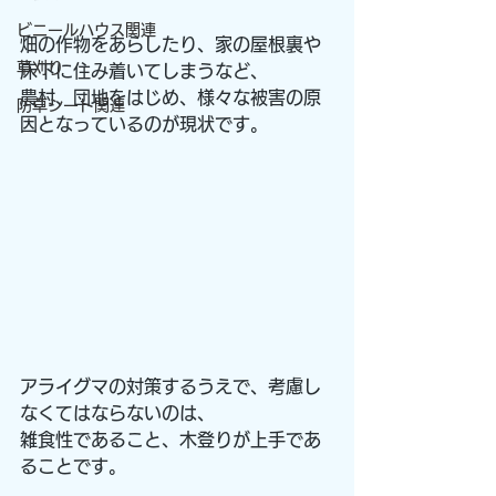
ビニールハウス関連
畑の作物をあらしたり、家の屋根裏や
草刈り
床下に住み着いてしまうなど、
農村、団地をはじめ、様々な被害の原
防草シート関連
因となっているのが現状です。
アライグマの対策するうえで、考慮し
なくてはならないのは、
雑食性であること、木登りが上手であ
ることです。