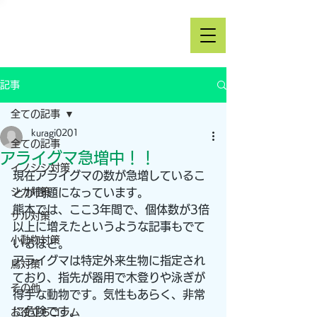
記事
全ての記事
kuragi0201
全ての記事
アライグマ急増中！！
イノシシ対策
現在アライグマの数が急増しているこ
シカ対策
とが問題になっています。
熊本では、ここ3年間で、個体数が3倍
サル対策
以上に増えたというような記事もでて
小動物対策
いるほど。
アライグマは特定外来生物に指定され
鳥対策
ており、指先が器用で木登りや泳ぎが
その他
得手な動物です。気性もあらく、非常
に危険です。
お役立ちコラム