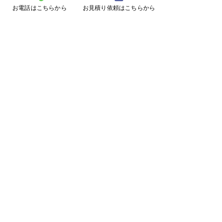
お電話はこちらから
お見積り依頼はこちらから
コメントを追加…
動物の痕跡による判別方
サルよけハウス施
法！
重県菰野町）
ページトップに戻る
施工事例に戻る
メールフォームはこちら