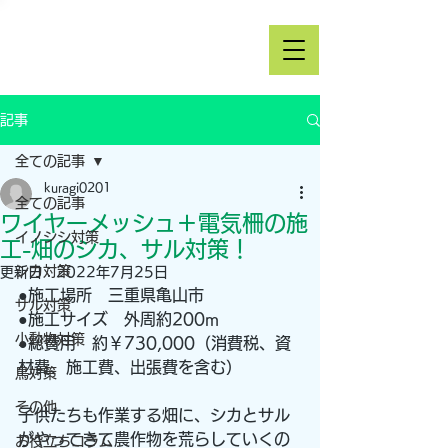
記事
全ての記事
kuragi0201
全ての記事
ワイヤーメッシュ＋電気柵の施
イノシシ対策
工-畑のシカ、サル対策！
シカ対策
更新日：
2022年7月25日
●施工場所　三重県亀山市
サル対策
●施工サイズ　外周約200m
小動物対策
●総費用　約￥730,000（消費税、資
材費、施工費、出張費を含む）
鳥対策
その他
子供たちも作業する畑に、シカとサル
がやってきて農作物を荒らしていくの
お役立ちコラム