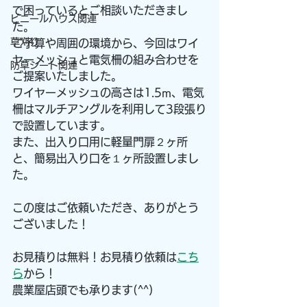
で困っているとご相談いただきまし
ビニールハウス関連
た。
草刈り
ご予算や周囲の環境から、今回はワイ
ヤーメッシュと電気柵の組み合わせを
防草シート関連
ご提案いたしました。
ワイヤーメッシュの高さは1.5m、電気
柵はマルチアングルを利用して3段張り
で設置しています。
また、出入り口用に軽量門扉２ヶ所
と、簡易出入り口を１ヶ所設置しまし
た。
この度はご依頼いただき、ありがとう
ございました！
お見積りは無料！お見積り依頼は
こち
ら
から！
農業屋店頭でも承ります(^^)