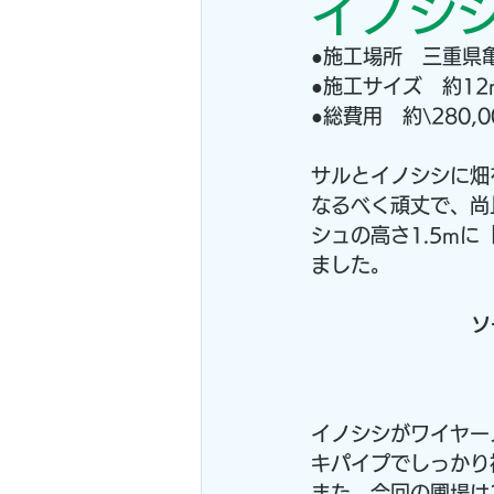
イノシ
●施工場所　三重県
●施工サイズ　約12
●総費用　約\280
サルとイノシシに畑
なるべく頑丈で、尚
シュの高さ1.5m
ました。
ソ
イノシシがワイヤー
キパイプでしっかり
また、今回の圃場は