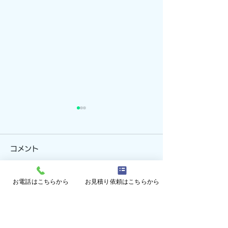
コメント
お電話はこちらから
お見積り依頼はこちらから
コメントを追加…
防風ネットによる強風対
ビニールによる
策(三重県津市)
施工(奈良県曽爾