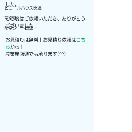
した。
ビニールハウス関連
草刈り
この度はご依頼いただき、ありがとう
ございました！
防草シート関連
お見積りは無料！お見積り依頼は
こち
ら
から！
農業屋店頭でも承ります(^^)