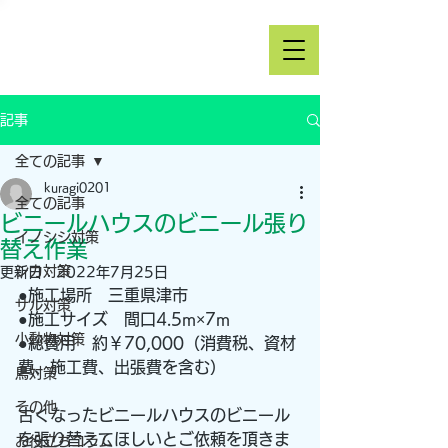
記事
全ての記事
kuragi0201
全ての記事
ビニールハウスのビニール張り
イノシシ対策
替え作業
シカ対策
更新日：
2022年7月25日
●施工場所　三重県津市
サル対策
●施工サイズ　間口4.5m×7m
小動物対策
●総費用　約￥70,000（消費税、資材
費、施工費、出張費を含む）
鳥対策
その他
古くなったビニールハウスのビニール
を張り替えてほしいとご依頼を頂きま
お役立ちコラム