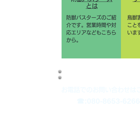
とは
防獣バスターズのご紹
鳥獣
介です。営業時間や対
こと
応エリアなどもこちら
いま
から。
お電話でのお問い合わせは
​☎:080-8653-6266