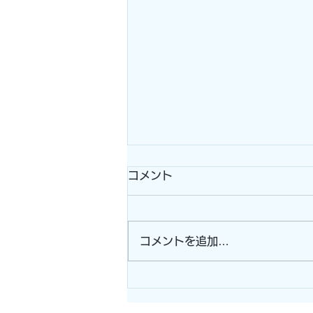
コメント
コメントを追加…
電柵器+ワイヤーメッシュ施
工！！ (志摩市）