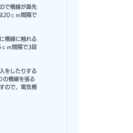
ので柵線が鼻先
は20ｃｍ間隔で
に柵線に触れる
5ｃｍ間隔で3段
入をしたりする
りの柵線を張る
すので、電気柵