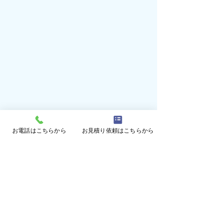
お電話はこちらから
お見積り依頼はこちらから
コメント
コメントを追加…
防風ネットによる強風対
ビニールによる