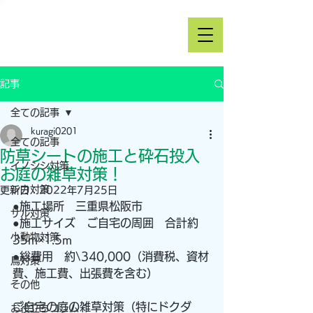
記事
全ての記事
kuragi0201
全ての記事
防草シートの施工と砕石投入
イノシシ対策
お庭の雑草対策！
シカ対策
更新日：
2022年7月25日
●施工場所　三重県松阪市
サル対策
●施工サイズ　ご自宅の周囲　合計約
小動物対策
35m×1.5m
●総費用　約\340,000（消費税、資材
鳥対策
費、施工費、出張費を含む）
その他
ご自宅の庭の雑草対策（特にドクダ
お役立ちコラム