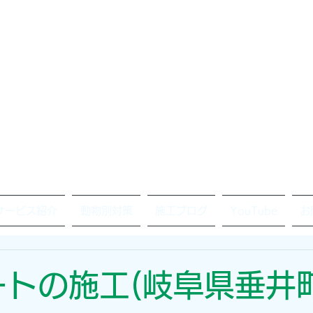
サービス紹介
動物別対策
施工ブログ
YouTube
お
トの施工(岐阜県垂井町