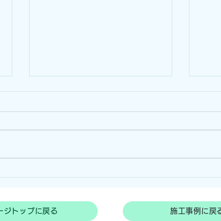
一度張れば楽々！防草シート
草刈
施工！(愛知県尾張旭市)
ート
ージトップに戻る
施工事例に戻