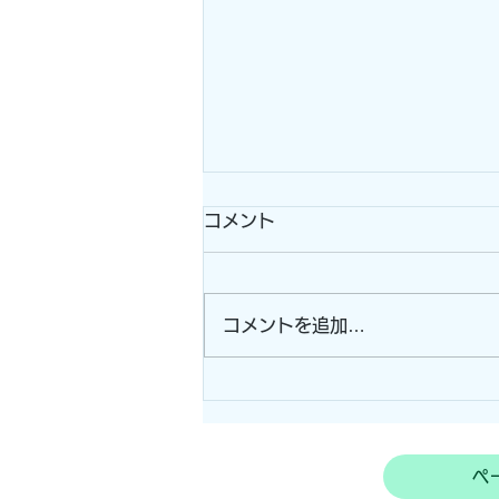
コメント
コメントを追加…
斜面に防草シート施工！（奈
良県曾爾村）
ペ