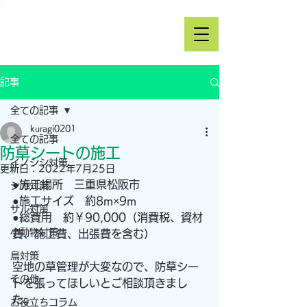
記事
全ての記事
kuragi0201
全ての記事
防草シートの施工
イノシシ対策
更新日：
2022年7月25日
●施工場所　三重県松阪市
シカ対策
●施工サイズ　約8m×9m
サル対策
●総費用　約￥90,000（消費税、資材
小動物対策
費、施工費、出張費を含む）
鳥対策
空地の草管理が大変なので、防草シー
その他
トを張ってほしいとご相談頂きまし
た。
お役立ちコラム