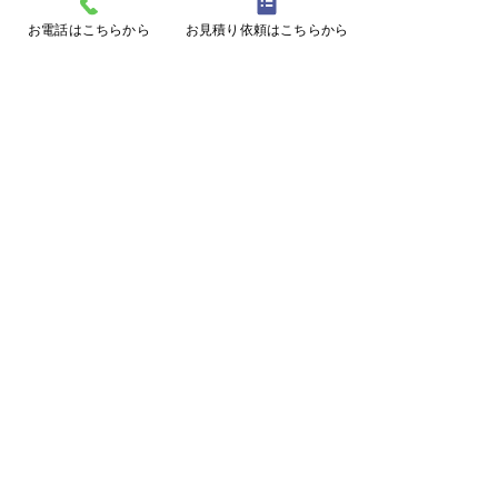
コメント
お電話はこちらから
お見積り依頼はこちらから
コメントを追加…
防風ネットによる強風対
ビニールによる
策(三重県津市)
施工(奈良県曽爾
ページトップに戻る
施工事例に戻る
メールフォームはこちら