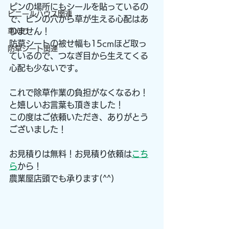
ピンの場所にもシールを貼っているの
ビニールハウス関連
で、ピンの穴から草が生える心配はあ
りません！
草刈り
防草シートの被せ幅も15cmほど取っ
防草シート関連
ているので、つなぎ目から生えてくる
心配も少ないです。
これで除草作業の負担がなくなるわ！
と嬉しいお言葉も頂きました！
この度はご依頼いただき、ありがとう
ございました！
お見積りは無料！お見積り依頼は
こち
ら
から！
農業屋店頭でも承ります(^^)