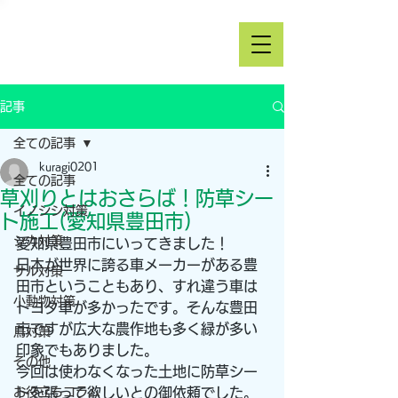
記事
全ての記事
kuragi0201
全ての記事
草刈りとはおさらば！防草シー
イノシシ対策
ト施工(愛知県豊田市)
シカ対策
愛知県豊田市にいってきました！
日本が世界に誇る車メーカーがある豊
サル対策
田市ということもあり、すれ違う車は
小動物対策
トヨタ車が多かったです。そんな豊田
市ですが広大な農作地も多く緑が多い
鳥対策
印象でもありました。
その他
今回は使わなくなった土地に防草シー
お役立ちコラム
トを張って欲しいとの御依頼でした。