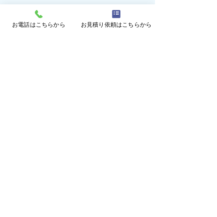
コメント
お電話はこちらから
お見積り依頼はこちらから
コメントを追加…
一度張れば楽々！防草シ
冬の間に防草シ
ート施工！(愛知県尾張旭
工！（三重県伊
市)
ページトップに戻る
施工事例に戻る
メールフォームはこちら