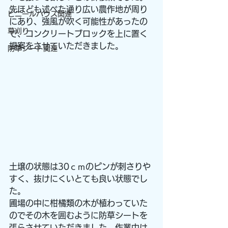
先ほども述べた通り広い農作地が周り
ビニールハウス関連
にあり、強風が吹く可能性があったの
草刈り
で、コンクリートブロックを上に置く
提案をさせていただきました。
防草シート関連
土壌の状態は30ｃｍのピンが刺さりや
すく、抜けにくいとても良い状態でし
た。
圃場の中に柑橘類の木が植わっていた
のでその木を囲むように防草シートを
張らさせていただきました。作業中は