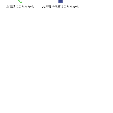
お電話はこちらから
お見積り依頼はこちらから
コメント
コメントを追加…
動物の痕跡による判別方
斜面に防草シー
法！
（奈良県曾爾村
ページトップに戻る
施工事例に戻る