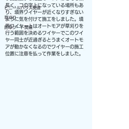
長く、コの字上になっている場所もあ
ビニールハウス関連
り、境界ワイヤーが近くなりすぎない
草刈り
ように気を付けて施工をしました。境
界ワイヤーとはオートモアが草刈りを
防草シート関連
行う範囲を決めるワイヤーでこのワイ
ヤー同士が近過ぎるとうまくオートモ
アが動かなくなるのでワイヤーの施工
位置に注意を払って作業をしました。