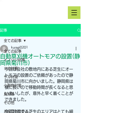
記事
全ての記事
kuragi0201
全ての記事
自動草刈機オートモアの設置(静
イノシシ対策
岡県菊川市)
シカ対策
今回は会社の敷地内にある芝生にオー
トモアの設置のご依頼があったので静
サル対策
岡県菊川市に向かいました。静岡県は
小動物対策
横に長いので移動時間が長くなると思
いまいしたが、意外と早く着くことが
鳥対策
できました。
その他
お役立ちコラム
今回設置する芝生のエリアはとても細