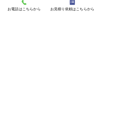
コメント
お電話はこちらから
お見積り依頼はこちらから
コメントを追加…
動物の痕跡による判別方
ぶどう棚設置(
法！
市)
ページトップに戻る
施工事例に戻る
メールフォームはこちら