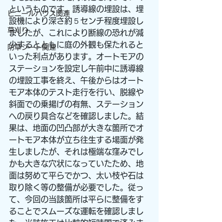
というものです。誘導線の埋設は、埋
ビニールハウス関連
設機により深さ約５センチ程度埋設し
草刈り
ましたが、これにより断線の恐れが減
少するとともに庭の外観も保たれると
防草シート関連
いった利点があります。オートモアの
ステーションを設定し午前中に誘導線
の埋設工事を終え、午後からはオート
モア本体のテスト走行を行い、脱線や
斜面での乗揚げの有無、ステーション
への戻り具合などを確認しました。結
果は、地面の凹凸部が大きな箇所でオ
ートモア本体が立ち往生する場面が発
生しましたが、それは極端な窪みでし
かも大きな穴状になっていたため、地
面は努めて平らでかつ、太い枝や石は
取り除く等の整備が必要でした。従っ
て、今回の当該箇所は平らに整備をす
ることでスムーズな運転を確認しまし