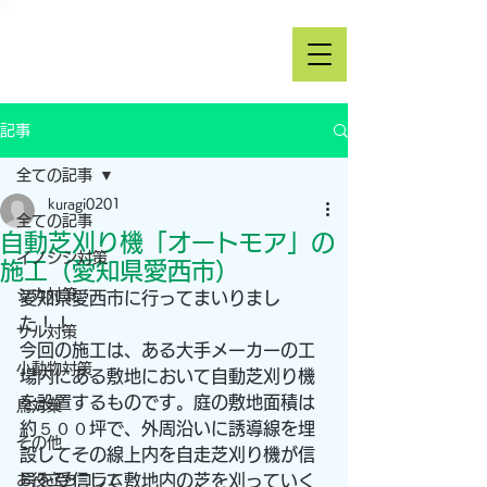
記事
全ての記事
kuragi0201
全ての記事
自動芝刈り機「オートモア」の
イノシシ対策
施工（愛知県愛西市）
シカ対策
愛知県愛西市に行ってまいりまし
た！！
サル対策
今回の施工は、ある大手メーカーの工
小動物対策
場内にある敷地において自動芝刈り機
を設置するものです。庭の敷地面積は
鳥対策
約５００坪で、外周沿いに誘導線を埋
その他
設してその線上内を自走芝刈り機が信
お役立ちコラム
号を受信して敷地内の芝を刈っていく