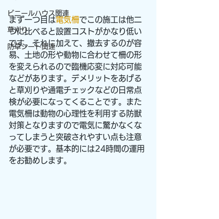
ビニールハウス関連
まず一つ目は
電気柵
でこの施工は他二
草刈り
つに比べると設置コストがかなり低い
です。それに加えて、撤去するのが容
防草シート関連
易、土地の形や動物に合わせて柵の形
を変えられるので臨機応変に対応可能
などがあります。デメリットをあげる
と草刈りや通電チェックなどの日常点
検が必要になってくることです。また
電気柵は動物の心理性を利用する防獣
対策となりますので電気に驚かなくな
ってしまうと突破されやすい点も注意
が必要です。基本的には24時間の運用
をお勧めします。