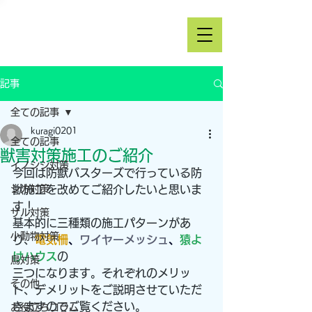
記事
全ての記事
kuragi0201
全ての記事
獣害対策施工のご紹介
イノシシ対策
今回は防獣バスターズで行っている防
シカ対策
獣施工を改めてご紹介したいと思いま
す！
サル対策
基本的に三種類の施工パターンがあ
小動物対策
り、
電気柵
、
ワイヤーメッシュ
、
猿よ
けハウス
の
鳥対策
三つになります。それぞれのメリッ
その他
ト、デメリットをご説明させていただ
きますのでご覧ください。
お役立ちコラム