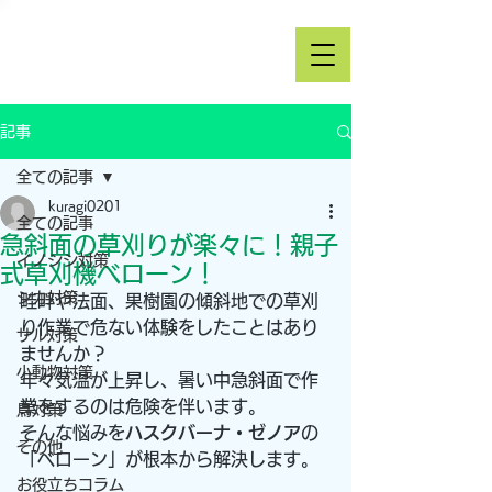
記事
全ての記事
kuragi0201
全ての記事
急斜面の草刈りが楽々に！親子
イノシシ対策
式草刈機ベローン！
シカ対策
畦畔や法面、果樹園の傾斜地での草刈
り作業で危ない体験をしたことはあり
サル対策
ませんか？
小動物対策
年々気温が上昇し、暑い中急斜面で作
業をするのは危険を伴います。
鳥対策
そんな悩みを
ハスクバーナ・ゼノア
の
その他
「ベローン」が根本から解決します。
お役立ちコラム