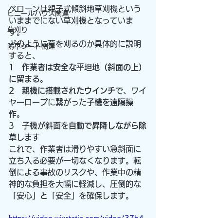
ベローンは親子式傾斜地草刈機という
ビニールハウス関連
いままでにない草刈機となっていま
草刈り
す。
どのように草を刈るのか具体的に説明
防草シート関連
すると、
1　作業者は安全な平坦地（斜面の上）
に留まる。
2　親機に搭載されたウインチ
で、ワイ
ヤーロープに繋がった
子機を遠隔操
作
。
3　子機が斜面を
自動で昇降しながら除
草
します
これで、作業者は滑りやすい急斜面に
立ち入る必要が一切なくなります。転
倒による事故のリスクや、作業中の精
神的な負担を大幅に軽減し、圧倒的な
「安心」
と
「安全」を確保します。