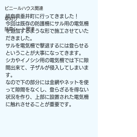
ビニールハウス関連
岐阜県垂井町に行ってきました！
草刈り
今回は既存の防護柵にサル用の電気柵
防草シート関連
を追加するような形で施工させていた
だきました。
サルを電気柵で撃退するには登らせる
ということが大事になってきます。
シカやイノシシ用の電気柵では下に隙
間出来て、子ザルが侵入してしまいま
す。
なので下の部分には金網やネットを使
って隙間をなくし、登らざるを得ない
状況を作り、上部に設置された電気柵
に触れさせることが重要です。