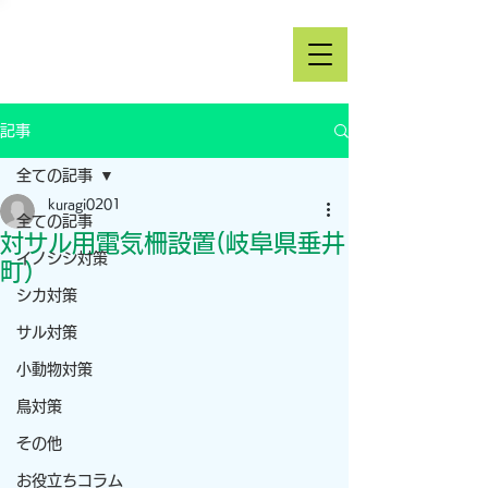
記事
全ての記事
kuragi0201
全ての記事
対サル用電気柵設置(岐阜県垂井
イノシシ対策
町）
シカ対策
サル対策
小動物対策
鳥対策
その他
お役立ちコラム