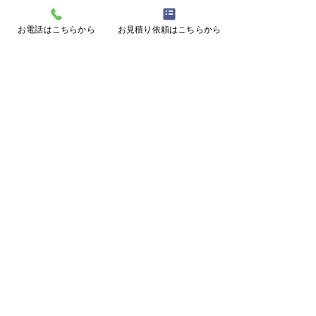
コメント
お電話はこちらから
お見積り依頼はこちらから
コメントを追加…
動物の痕跡による判別方
サルよけハウス施
法！
阜県美濃加茂市
ページトップに戻る
施工事例に戻る
メールフォームはこちら