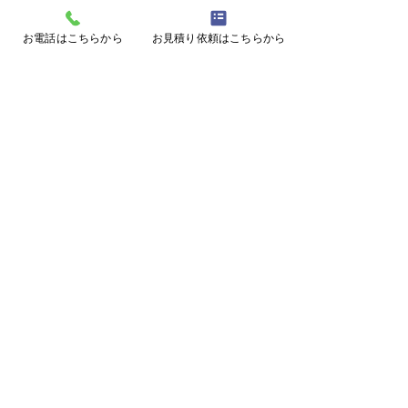
コメント
お電話はこちらから
お見積り依頼はこちらから
コメントを追加…
動物の痕跡による判別方
サルよけハウス施
法！
阜県美濃加茂市
ページトップに戻る
施工事例に戻る
メールフォームはこちら