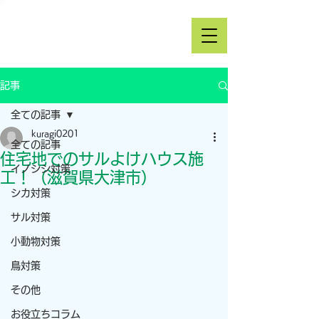
記事
全ての記事
kuragi0201
全ての記事
住宅地でのサルよけハウス施
イノシシ対策
工！（滋賀県大津市）
シカ対策
サル対策
小動物対策
鳥対策
その他
お役立ちコラム