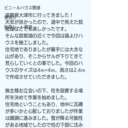
ビニールハウス関連
滋賀県大津市に行ってきました！
草刈り
天気が良かったので、道中で見えた琵
防草シート関連
琶湖はとても美しかったです。
そんな琵琶湖の近くで今回は猿よけハ
ウスを施工しました。
住宅地でありましたが裏手には大きな
山があり、そこからサルが下りてきて
荒らしていくとの事でした。今回のハ
ウスのサイズは4ｍ×4ｍ、高さは2.4ｍ
で作成させていただきました。
施主様お立会いの下、柱を設置する場
所を決めて作業を始めました。
住宅地ということもあり、地中に瓦礫
が多いかと心配しておりましたが作業
は順調に進みました。雪が降る可能性
がある地域でしたので柱の下部に沈み