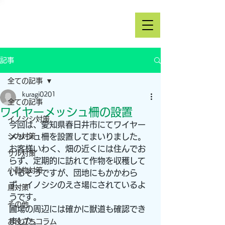
記事
全ての記事
kuragi0201
全ての記事
ワイヤーメッシュ柵の設置
イノシシ対策
今回は、愛知県春日井市にてワイヤー
シカ対策
メッシュ柵を設置してまいりました。
お客様いわく、畑の近くには住んでお
サル対策
らず、定期的に訪れて作物を収穫して
小動物対策
いるそうですが、団地にもかかわら
ず、イノシシのえさ場にされているよ
鳥対策
うです。
その他
圃場の周辺には確かに獣道も確認でき
ました。
お役立ちコラム