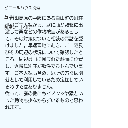
ビニールハウス関連
草刈り
　青山高原の中腹にある白山町の別荘
地のご主人様から、庭に鹿が頻繁に出
防草シート関連
没して栗などの作物被害があるとし
て、その対策について相談の電話を受
けました。早速現地に赴き、ご自宅及
びその周辺の状況について確認したと
ころ、周辺は山に囲まれた斜面に位置
し、近隣に別荘が数件立ち並んでいま
す。ご本人様も含め、近所の方々は別
荘として利用しているため定住してい
るわけではありません。
従って、鹿の他にもイノシシや猿とい
った動物も少なからずいるものと思わ
れます。