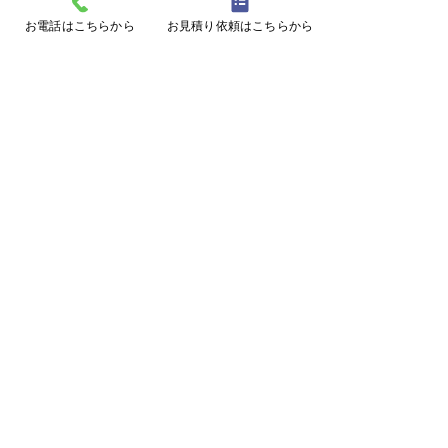
お電話はこちらから
お見積り依頼はこちらから
コメント
コメントを追加…
動物の痕跡による判別方
サルよけハウス施
法！
阜県美濃加茂市
ページトップに戻る
施工事例に戻る