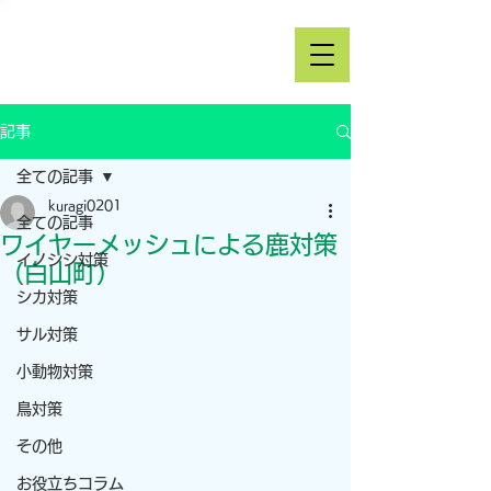
記事
全ての記事
kuragi0201
全ての記事
ワイヤーメッシュによる鹿対策
イノシシ対策
（白山町）
シカ対策
サル対策
小動物対策
鳥対策
その他
お役立ちコラム