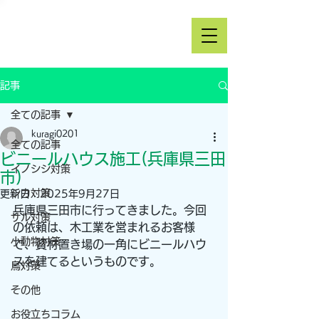
記事
全ての記事
kuragi0201
全ての記事
ビニールハウス施工(兵庫県三田
イノシシ対策
市)
シカ対策
更新日：
2025年9月27日
兵庫県三田市に行ってきました。今回
サル対策
の依頼は、木工業を営まれるお客様
小動物対策
で、資材置き場の一角にビニールハウ
スを建てるというものです。
鳥対策
その他
お役立ちコラム