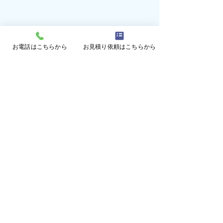
お電話はこちらから
お見積り依頼はこちらから
古くても生まれ
る！！ビニール
コメント
り替え！！（和
和歌山県岩出市へ
きました！ 近く
出市）
という大きな川が
コメントを追加…
ビニールハウス張り替
り、自然豊かな地
付けられました。
え！（愛知県西尾市）
出市で今回は既存