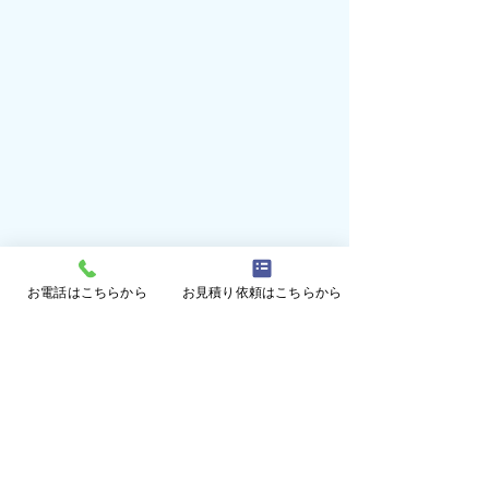
お電話はこちらから
お見積り依頼はこちらから
古くても生まれ
る！！ビニール
コメント
り替え！！（和
和歌山県岩出市へ
きました！ 近く
出市）
という大きな川が
コメントを追加…
ビニールハウス張り替
り、自然豊かな地