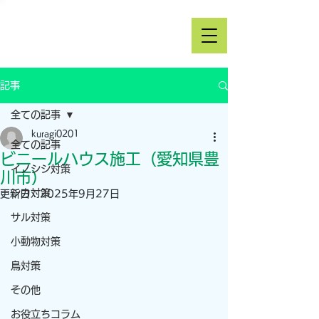
記事
全ての記事
kuragi0201
全ての記事
ビニールハウス施工（愛知県豊
イノシシ対策
川市）
シカ対策
更新日：
2025年9月27日
サル対策
小動物対策
鳥対策
その他
お役立ちコラム