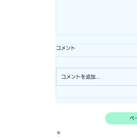
コメント
コメントを追加…
ビニールハウス張り替え！
（三重県伊賀市）
ペ