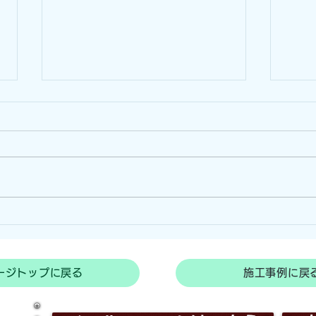
古くても生まれ変われる！！
自宅
ビニールハウス張り替え！！
ール
（和歌山県岩出市）
沢市
和歌山県岩出市へ施工にってきま
愛知
した！ 近くには紀ノ川という大
した
きな川が流れており、自然豊かな
ビニ
地域だと印象付けられました。
との
そんな岩出市で今回は既存のビニ
スの
ールハウスのビニールを張り替え
ｍ、
てほしいとの御依頼でした。ハウ
させ
ージトップに戻る
施工事例に戻
スの規模は間口3ｍ、長さ7ｍ、
お客
高さ2.5ｍ、前妻面に片開のスラ
置す