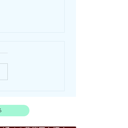
敷地内で家庭菜園！ビニ
ハウス新設！（愛知県稲
）
県稲沢市へ施工に行ってきま
！ 今回は自宅敷地内ににて
ールハウスを新しく建てたい
御依頼でした。 今回にハウ
大きさは間口と高さが約2.5
長さは約7ｍでハウスを製作
ていただきました。 まず
る
様の立会いの下、ハウスを設
る場所を確認し施工を始めま