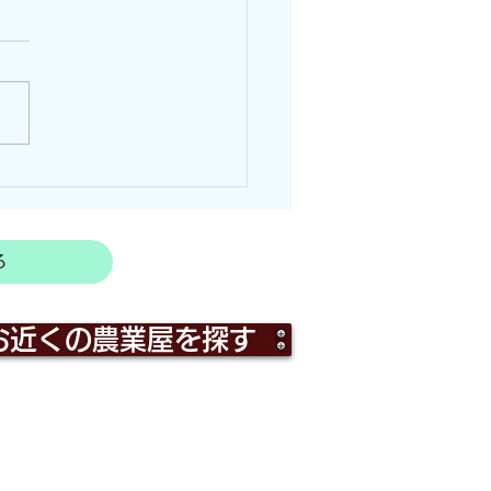
ールによる雨よけの施工
良県曽爾村)
る
お近くの農業屋を探す