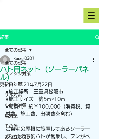
記事
全ての記事
kuragi0201
全ての記事
ハト用ネット（ソーラーパネ
イノシシ対策
ル）
シカ対策
更新日：
2021年7月22日
●施工場所　三重県松阪市
サル対策
●施工サイズ　約5m×10m
小動物対策
●総費用　約￥100,000（消費税、資
材費、施工費、出張費を含む）
鳥対策
その他
ご自宅の屋根に設置してあるソーラー
パネルの下にハトが営巣し、フンがベ
お役立ちコラム