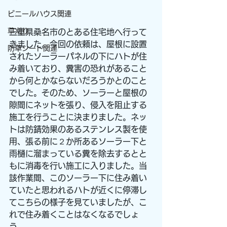
ビニールハウス関連
草刈り
三重県桑名市のとある住宅地へ行って
きました。今回の依頼は、屋根に設置
防草シート関連
されたソーラーパネルの下にハトが住
み着いており、糞害の恐れがあること
から何とかならないだろうかとのこと
でした。そのため、ソーラーと屋根の
隙間にネットを張り、侵入を阻止する
施工を行うことに決まりました。ネッ
トは防錆効果のあるステンレス製を使
用、張る前に２か所あるソーラー下と
雨樋に溜まっている糞を除去するとと
もに消毒を行い施工に入りました。当
該作業間、このソーラー下に住み着い
ていたと思われるハトが近くに停滞し
てこちらの様子を見ていましたが、こ
れで住み着くことはなくなるでしょ
う。