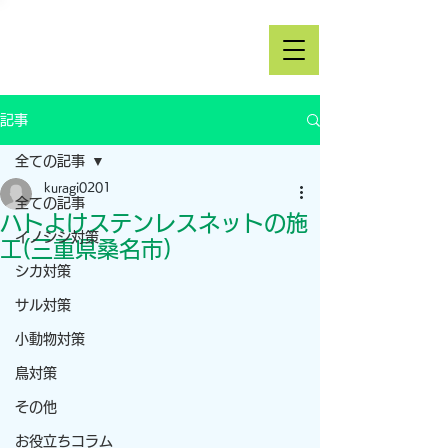
記事
全ての記事
kuragi0201
全ての記事
ハトよけステンレスネットの施
イノシシ対策
工(三重県桑名市)
シカ対策
サル対策
小動物対策
鳥対策
その他
お役立ちコラム