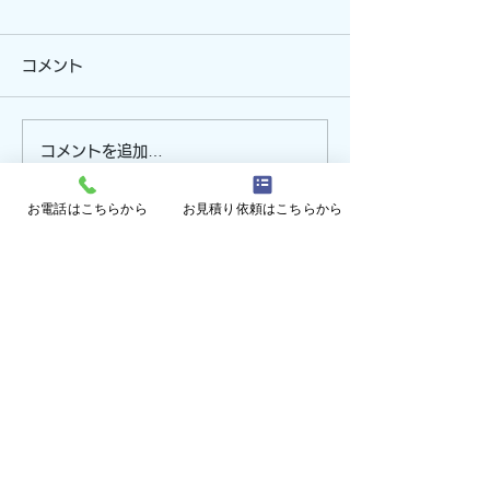
コメント
獣害対策施工の
コメントを追加…
ビニールハウス型猿よけ
ハウス施工！（三重県津
お電話はこちらから
お見積り依頼はこちらから
市）
ページトップに戻る
施工事例に戻る
メールフォームはこちら