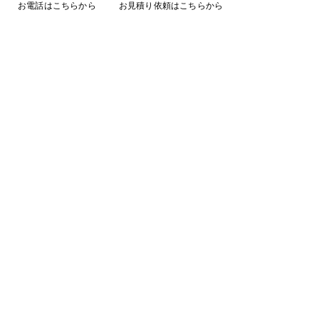
お電話はこちらから
お見積り依頼はこちらから
コメント
コメントを追加…
動物の痕跡による判別方
サルよけハウス施
法！
阜県美濃加茂市
ページトップに戻る
施工事例に戻る