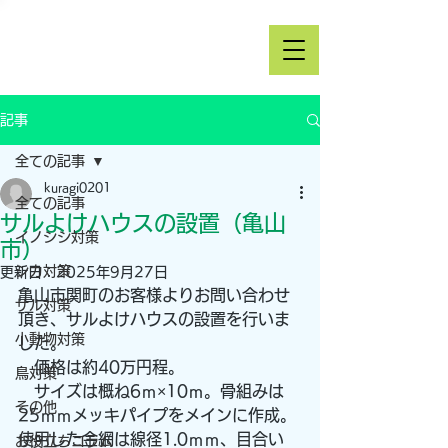
記事
全ての記事
kuragi0201
全ての記事
サルよけハウスの設置（亀山
イノシシ対策
市）
シカ対策
更新日：
2025年9月27日
亀山市関町のお客様よりお問い合わせ
サル対策
頂き、サルよけハウスの設置を行いま
小動物対策
した。
　価格は約40万円程。
鳥対策
　サイズは概ね6ｍ×10ｍ。骨組みは
その他
25ｍｍメッキパイプをメインに作成。
使用した金網は線径1.0ｍｍ、目合い
お役立ちコラム