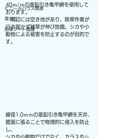
40ｍ/ｍの亜鉛引き亀甲網を使用して
ビニールハウス関連
おります。
草刈り
　周辺には空き地があり、除草作業が
行き届かず雑草が伸び放題。シカや小
防草シート関連
動物による被害を防止するのが目的で
す。
線径1.0ｍｍの亜鉛引き亀甲網を天井、
壁面に張ることで物理的に侵入を防止
し、
シカや小動物だけでなく、カラスやム