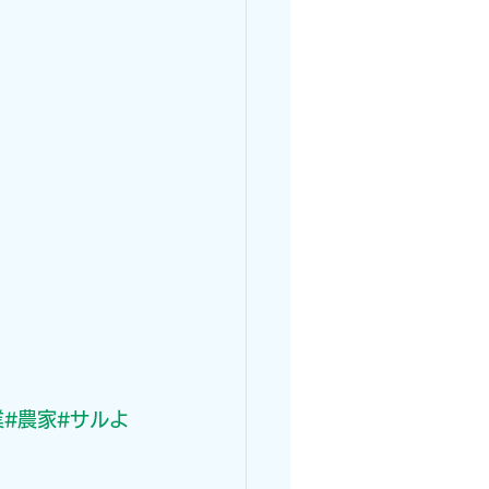
業
#農家
#サルよ