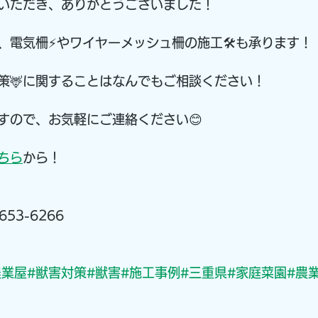
いただき、ありがとうございました！
、電気柵⚡️やワイヤーメッシュ柵の施工🛠も承ります！
策🦌に関することはなんでもご相談ください！
すので、お気軽にご連絡ください😊
ちら
から！
53-6266
農業屋
#獣害対策
#獣害
#施工事例
#三重県
#家庭菜園
#農