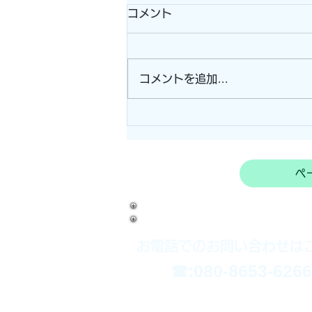
コメント
コメントを追加…
電柵器+ワイヤーメッシュ施
工！！ (志摩市）
ペ
お電話でのお問い合わせは
​☎:080-8653-6266