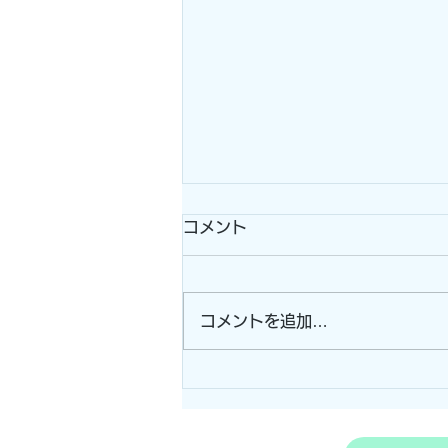
コメント
コメントを追加…
電柵器+ワイヤーメッシュ施
工！！ (志摩市）