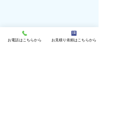
お電話はこちらから
お見積り依頼はこちらから
コメント
獣害対策施工の
コメントを追加…
ビニールハウス型猿よけ