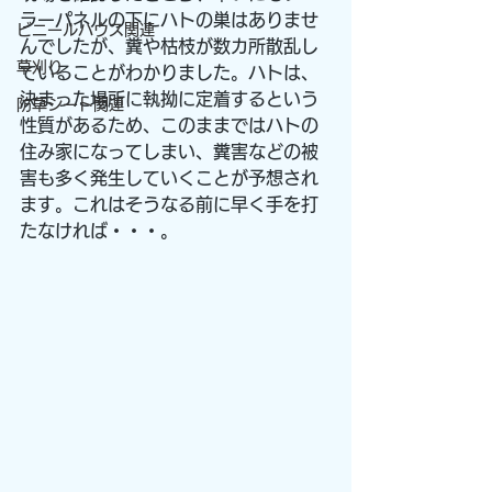
ラーパネルの下にハトの巣はありませ
ビニールハウス関連
んでしたが、糞や枯枝が数カ所散乱し
草刈り
ていることがわかりました。ハトは、
決まった場所に執拗に定着するという
防草シート関連
性質があるため、このままではハトの
住み家になってしまい、糞害などの被
害も多く発生していくことが予想され
ます。これはそうなる前に早く手を打
たなければ・・・。