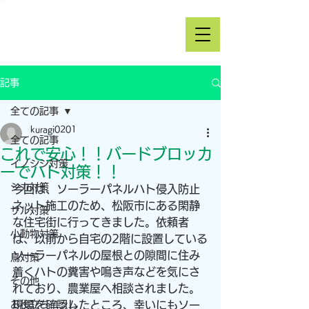
記事
全ての記事
kuragi0201
全ての記事
これで安心！！バードブロッカ
イノシシ対策
ーでハト対策！！
シカ対策
今回は、ソーラーパネルハト侵入防止
ネット施工のため、松阪市にある閑静
サル対策
な住宅街に行ってきました。依頼者
小動物対策
は、以前から自宅の2階に設置している
ソーラーパネルの屋根との隙間に住み
鳥対策
着くハトの糞害や鳴き声などを気にさ
その他
れており、農業屋へ相談されました。
お役立ちコラム
現場を確認したところ、幸いにもソー